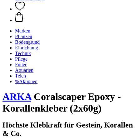
Marken
Pflanzen
Bodengrund
Einrichtung
Technik
Pflege
Futter
Aquarien
Teich
%Aktionen
ARKA
Coralscaper Epoxy -
Korallenkleber (2x60g)
Höchste Klebkraft für Gestein, Korallen
& Co.