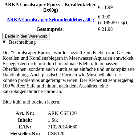
ARKA Coralscaper Epoxy - Korallenkleber
€ 11,99
(2x60g)
€ 9,99
ARKA Coralscaper Sekundenkleber, 50 g
(€ 199,80 / kg)
Gesamtpreis:
€ 21,98
Beide in den Warenkorb
Beschreibung
Der "Coralscaper Epoxy" wurde speziell zum Kleben von Gestein,
Korallen und Korallenablegern in Meerwasser-Aquarien entwickelt.
Er begeistert nicht nur durch maximale Klebkraft an nassen
Oberflächen, sondern auch durch seine einfache und unkomplizierte
Handhabung. Auch plastische Formen wie Muschelhalter etc.
können problemlos angefertigt werden. Der Kleber ist sehr ergiebig,
100 % Reef Safe und nimmt nach dem Aushärten eine
kalkrotalgenähnliche Farbe an.
Bitte kühl und trocken lagern.
Art.-Nr.:
ARK-CSE120
Inhalt:
1 Stk
EAN:
710270148660
Hersteller-Nr.:
CSE120